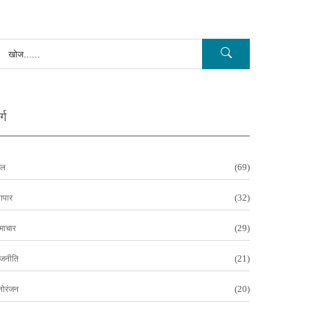
्ग
(69)
ेल
(32)
यापार
(29)
माचार
(21)
ाजनीति
(20)
नोरंजन