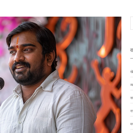
वर
ख
व्
स
र
म