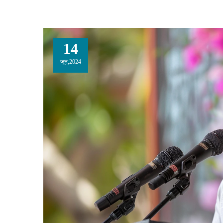
14
जून,2024