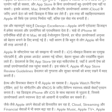
प्रयोग नहीं हो सकता, और
App Store
के बिना उपयोगकर्ता बहु‑उपयोगी एप्स नहीं पा
सकते। इसके अलावा,
Mac
डेस्कटॉप और लैपटॉप उपयोगकर्ता अक्सर
iCloud
के
जरिए अपने डेटा को सभी डिवाइस में सिंक कर लेते हैं। इस तरह की सहक्रियात्मकता
Apple को सिर्फ एक उत्पाद निर्माता नहीं, बल्कि एक सेवा मंच बनाती है।
एक और महत्वपूर्ण पहलू है
Design Excellence
—Apple अपनी प्रोडक्ट डिजाइन
में हमेशा सरलता और उपयोगिता को प्राथमिकता देता है। चाहे वो iPhone का
एर्गोनॉमिक बॉडी हो या Mac का हाई‑रेजोल्यूशन डिस्प्ले, हर चीज़ उपयोगकर्ता अनुभव
को बेहतर बनाने के लिए बनाई गई है। यही कारण है कि बहुत से लोग Apple को फैंस
की तरह अपनाते हैं।
Apple के सॉफ्टवेयर पक्ष को समझना भी जरूरी है।
iOS
मोबाइल विकास का प्रमुख
प्लेटफ़ॉर्म है, और इसका अपडेट अक्सर नई फीचर, बेहतर सुरक्षा और परफ़ॉर्मेंस सुधार
लाते हैं। डेवलपर्स के लिए
App Store
एक बड़ा मार्केटप्लेस है, जहाँ वे अपनी ऐप्स को
लाखों उपयोगकर्ताओं तक पहुंचा सकते हैं। इस संबंध में, Apple की
App Store
Review Guidelines
डेवलपर को गुणवत्ता और सुरक्षा मानकों को बनाए रखने में मदद
करती है।
हेल्थ और वियरबल सेक्टर में भी Apple का दबदबा है।
Apple Watch
फिटनेस
ट्रैकिंग, हार्ट रेट मॉनीटरिंग और वॉचOS के जरिए विभिन्न स्वास्थ्य‑संबंधी सेवाएँ प्रदान
करता है। यह डिवाइस iPhone और iOS के साथ सहजता से जुड़ता है, जिससे
उपयोगकर्ता अपने स्वास्थ्य डेटा को आसानी से प्रबंधित कर सकते हैं।
जैसे-जैसे Apple अपने सेवाओं को विस्तारित कर रहा है, Cloud, Streaming और
Financial सेवाओं में भी कदम बढ़ा रहा है।
Apple Music
,
Apple TV+
,
Apple