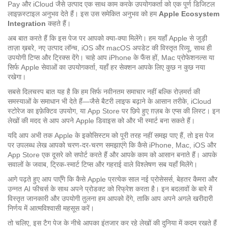
Pay
और
iCloud
जैसे उत्पाद एक साथ काम करके उपयोगकर्ता को एक पूर्ण डिजिटल
लाइफ़स्टाइल अनुभव देते हैं। इस उस समेकित अनुभव को हम
Apple Ecosystem
Integration
कहते हैं।
अब बात करते हैं कि इस पेज पर आपको क्या‑क्या मिलेंगे। हम यहाँ Apple से जुड़ी
ताज़ा ख़बरे, नए उत्पाद लॉन्च, iOS और macOS अपडेट की विस्तृत रिव्यू, साथ ही
उपयोगी टिप्स और ट्रिक्स देंगे। चाहे आप iPhone के फैंस हों, Mac प्रोफेशनल्स या
सिर्फ Apple सेवाओं का उपयोगकर्ता, यहाँ हर सेक्शन आपके लिए कुछ न कुछ नया
रखेगा।
सबसे दिलचस्प बात यह है कि हम सिर्फ नवीनतम समाचार नहीं बल्कि रोज़मर्रा की
समस्याओं के समाधान भी देते हैं—जैसे बैटरी लाइफ बढ़ाने के आसान तरीके, iCloud
स्टोरेज का इफ़ेक्टिव उपयोग, या App Store पर छिपे हुए ग़ज़ब के एप्स की लिस्ट। इन
लेखों की मदद से आप अपने Apple डिवाइस को और भी स्मार्ट बना सकते हैं।
यदि आप अभी तक Apple के इकोसिस्टम को पूरी तरह नहीं समझ पाए हैं, तो इस पेज
पर उपलब्ध लेख आपको चरण‑दर‑चरण समझाएंगे कि कैसे iPhone, Mac, iOS और
App Store एक दूसरे को सपोर्ट करते हैं और आपके काम को आसान बनाते हैं। आपके
सवालों के जवाब, ट्रिक‑स्मार्ट टिप्स और गहराई वाले विश्लेषण सब यहाँ मिलेंगे।
आगे पढ़ते हुए आप पाएँगे कि कैसे Apple प्रत्येक साल नई प्रोसेसर्स, बेहतर कैमरा और
उन्नत AI फीचर्स के साथ अपने प्रोडक्ट को रिफ्रेश करता है। इन बदलावों के बारे में
विस्तृत जानकारी और उपयोगी तुलना हम आपको देंगे, ताकि आप अपने अगले खरीदारी
निर्णय में आत्मविश्वासी महसूस करें।
तो चलिए, इस टैग पेज के नीचे आपका इंतजार कर रहे लेखों की दुनिया में कदम रखते हैं