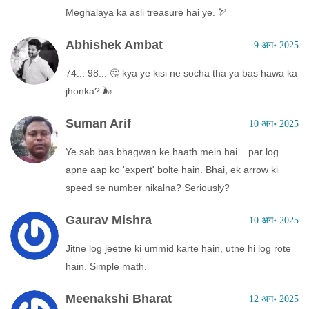
Meghalaya ka asli treasure hai ye. 🏹
Abhishek Ambat
9 अग॰ 2025
74... 98... 🤔 kya ye kisi ne socha tha ya bas hawa ka
jhonka? 🌬️
Suman Arif
10 अग॰ 2025
Ye sab bas bhagwan ke haath mein hai... par log
apne aap ko 'expert' bolte hain. Bhai, ek arrow ki
speed se number nikalna? Seriously?
Gaurav Mishra
10 अग॰ 2025
Jitne log jeetne ki ummid karte hain, utne hi log rote
hain. Simple math.
Meenakshi Bharat
12 अग॰ 2025