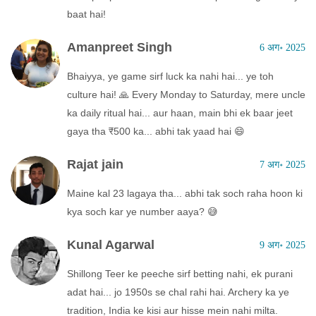
baat hai!
Amanpreet Singh
6 अग॰ 2025
Bhaiyya, ye game sirf luck ka nahi hai... ye toh
culture hai! 🙏 Every Monday to Saturday, mere uncle
ka daily ritual hai... aur haan, main bhi ek baar jeet
gaya tha ₹500 ka... abhi tak yaad hai 😄
Rajat jain
7 अग॰ 2025
Maine kal 23 lagaya tha... abhi tak soch raha hoon ki
kya soch kar ye number aaya? 😅
Kunal Agarwal
9 अग॰ 2025
Shillong Teer ke peeche sirf betting nahi, ek purani
adat hai... jo 1950s se chal rahi hai. Archery ka ye
tradition, India ke kisi aur hisse mein nahi milta.