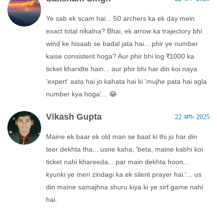
Ye sab ek scam hai... 50 archers ka ek day mein
exact total nikalna? Bhai, ek arrow ka trajectory bhi
wind ke hisaab se badal jata hai... phir ye number
kaise consistent hoga? Aur phir bhi log ₹1000 ka
ticket kharidte hain... aur phir bhi har din koi naya
'expert' aata hai jo kahata hai ki 'mujhe pata hai agla
number kya hoga'... 😂
Vikash Gupta
22 अग॰ 2025
Maine ek baar ek old man se baat ki thi jo har din
teer dekhta tha... usne kaha, 'beta, maine kabhi koi
ticket nahi khareeda... par main dekhta hoon...
kyunki ye meri zindagi ka ek silent prayer hai.'... us
din maine samajhna shuru kiya ki ye sirf game nahi
hai.