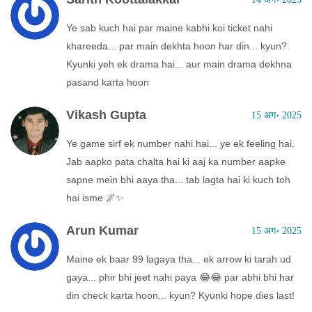
Ye sab kuch hai par maine kabhi koi ticket nahi
khareeda... par main dekhta hoon har din... kyun?
Kyunki yeh ek drama hai... aur main drama dekhna
pasand karta hoon
Vikash Gupta
15 अग॰ 2025
Ye game sirf ek number nahi hai... ye ek feeling hai.
Jab aapko pata chalta hai ki aaj ka number aapke
sapne mein bhi aaya tha... tab lagta hai ki kuch toh
hai isme 🌌✨
Arun Kumar
15 अग॰ 2025
Maine ek baar 99 lagaya tha... ek arrow ki tarah ud
gaya... phir bhi jeet nahi paya 😂😂 par abhi bhi har
din check karta hoon... kyun? Kyunki hope dies last!