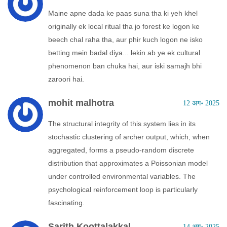
Maine apne dada ke paas suna tha ki yeh khel
originally ek local ritual tha jo forest ke logon ke
beech chal raha tha, aur phir kuch logon ne isko
betting mein badal diya... lekin ab ye ek cultural
phenomenon ban chuka hai, aur iski samajh bhi
zaroori hai.
mohit malhotra
12 अग॰ 2025
The structural integrity of this system lies in its
stochastic clustering of archer output, which, when
aggregated, forms a pseudo-random discrete
distribution that approximates a Poissonian model
under controlled environmental variables. The
psychological reinforcement loop is particularly
fascinating.
Sarith Koottalakkal
14 अग॰ 2025