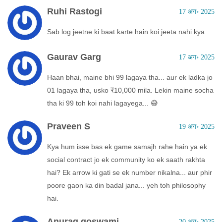
Ruhi Rastogi
17 अग॰ 2025
Sab log jeetne ki baat karte hain koi jeeta nahi kya
Gaurav Garg
17 अग॰ 2025
Haan bhai, maine bhi 99 lagaya tha... aur ek ladka jo
01 lagaya tha, usko ₹10,000 mila. Lekin maine socha
tha ki 99 toh koi nahi lagayega... 😅
Praveen S
19 अग॰ 2025
Kya hum isse bas ek game samajh rahe hain ya ek
social contract jo ek community ko ek saath rakhta
hai? Ek arrow ki gati se ek number nikalna... aur phir
poore gaon ka din badal jana... yeh toh philosophy
hai.
Anurag goswami
20 अग॰ 2025