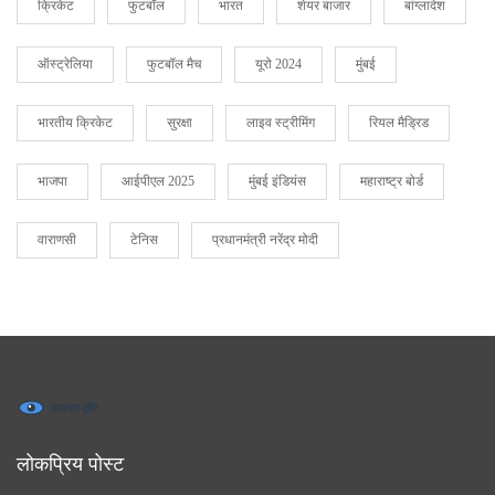
क्रिकेट
फुटबॉल
भारत
शेयर बाजार
बांग्लादेश
ऑस्ट्रेलिया
फुटबॉल मैच
यूरो 2024
मुंबई
भारतीय क्रिकेट
सुरक्षा
लाइव स्ट्रीमिंग
रियल मैड्रिड
भाजपा
आईपीएल 2025
मुंबई इंडियंस
महाराष्ट्र बोर्ड
वाराणसी
टेनिस
प्रधानमंत्री नरेंद्र मोदी
लोकप्रिय पोस्ट