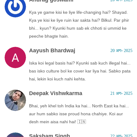
Kya ye game kisi ke liye life-changing hai? Shayad.
Kya ye kisi ke liye ruin kar sakta hai? Bilkul. Par phir
bhi... kyun? Kyunki hum sab ek chhoti si ummid ke
peeche bhagte hain.
Aayush Bhardwaj
20 अग॰ 2025
Iska koi legal basis hai? Kyunki sab kuch illegal hai...
bas isko culture bol ke cover kar liya hai. Sabko pata
hai, lekin koi kuch nahi kehta.
Deepak Vishwkarma
21 अग॰ 2025
Bhai, yeh khel toh India ka hai... North East ka hai...
aur hum sabko isse proud hona chahiye. Koi aur
desh mein aisa nahi hai! 🇮🇳
Saksham Singh
22 अग॰ 2025