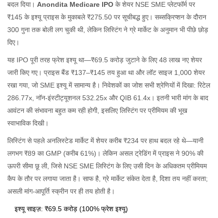
बदल दिया।
Anondita Medicare IPO
के शेयर NSE SME प्लेटफॉर्म पर
₹145 के इश्यू प्राइस के मुकाबले ₹275.50 पर सूचीबद्ध हुए। सब्सक्रिप्शन के दौरान
300 गुना तक बोली लग चुकी थी, लेकिन लिस्टिंग ने ग्रे मार्केट के अनुमान भी पीछे छोड़
दिए।
यह IPO पूरी तरह फ्रेश इश्यू था—₹69.5 करोड़ जुटाने के लिए 48 लाख नए शेयर
जारी किए गए। प्राइस बैंड ₹137–₹145 तय हुआ था और लॉट साइज 1,000 शेयर
रखा गया, जो SME इश्यू में सामान्य है। निवेशकों का जोश सभी श्रेणियों में दिखा: रिटेल
286.77x, नॉन-इंस्टीट्यूशनल 532.25x और QIB 61.4x। इतनी भारी मांग के बाद
आवंटन की संभावना बहुत कम रही होगी, इसलिए लिस्टिंग पर प्रीमियम की भूख
स्वाभाविक दिखी।
लिस्टिंग से पहले अनलिस्टेड मार्केट में शेयर करीब ₹234 पर हाथ बदल रहे थे—यानी
लगभग ₹89 का GMP (करीब 61%)। लेकिन असल ट्रेडिंग में प्राइस ने 90% की
ऊपरी सीमा छू ली, जिसे NSE SME लिस्टिंग के लिए उसी दिन के अधिकतम प्रीमियम
कैप के तौर पर लगाया जाता है। साफ है, ग्रे मार्केट संकेत देता है, दिशा तय नहीं करता;
असली मांग-आपूर्ति स्क्रीन पर ही तय होती है।
इश्यू साइज़: ₹69.5 करोड़ (100% फ्रेश इश्यू)