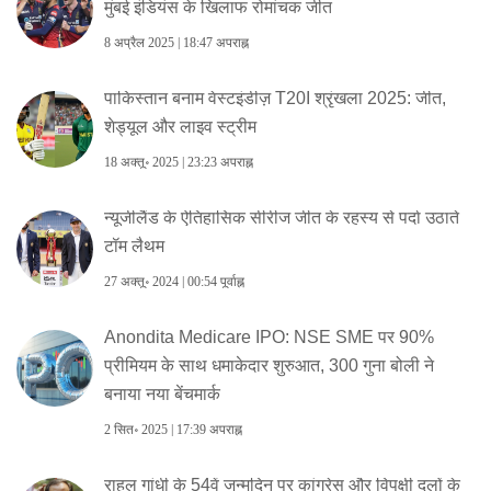
मुंबई इंडियंस के खिलाफ रोमांचक जीत
8 अप्रैल 2025 | 18:47 अपराह्न
पाकिस्तान बनाम वेस्टइंडीज़ T20I श्रृंखला 2025: जीत,
शेड्यूल और लाइव स्ट्रीम
18 अक्तू॰ 2025 | 23:23 अपराह्न
न्यूजीलैंड के ऐतिहासिक सीरीज जीत के रहस्य से पर्दा उठाते
टॉम लैथम
27 अक्तू॰ 2024 | 00:54 पूर्वाह्न
Anondita Medicare IPO: NSE SME पर 90%
प्रीमियम के साथ धमाकेदार शुरुआत, 300 गुना बोली ने
बनाया नया बेंचमार्क
2 सित॰ 2025 | 17:39 अपराह्न
राहुल गांधी के 54वें जन्मदिन पर कांग्रेस और विपक्षी दलों के