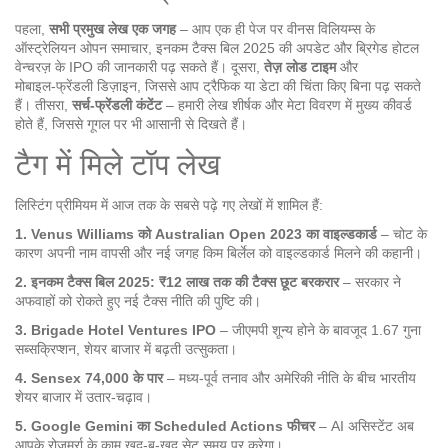
पहला,
सभी प्रमुख लेख एक जगह
– आप एक ही पेज पर वीनस विलियम्स के
ऑस्ट्रेलियन ओपन समाचार, इनकम टैक्स बिल 2025 की अपडेट और ब्रिगेड होटल
वेन्चरज़ के IPO की जानकारी पढ़ सकते हैं। दूसरा,
तेज़ लोड टाइम
और
मोबाइल‑फ्रेंडली डिज़ाइन, जिससे आप ट्रैफिक या डेटा की चिंता किए बिना पढ़ सकते
हैं। तीसरा,
सर्च‑फ्रेंडली कंटेंट
– हमारी लेख शीर्षक और मेटा विवरण में मुख्य कीवर्ड
होते हैं, जिससे गूगल पर भी आसानी से दिखते हैं।
टैग में मिले टॉप लेख
लिस्टिंग प्रीमियम में आज तक के सबसे पढ़े गए लेखों में शामिल हैं:
1. Venus Williams को Australian Open 2023 का वाइल्डकार्ड
– चोट के
कारण अपनी नाम वापसी और नई जगह किम बिर्लेल को वाइल्डकार्ड मिलने की कहानी।
2. इनकम टैक्स बिल 2025: ₹12 लाख तक की टैक्स छूट बरकरार
– सरकार ने
अफवाहों को रोकते हुए नई टैक्स नीति की पुष्टि की।
3. Brigade Hotel Ventures IPO
– जीएमपी शून्य होने के बावजूद 1.67 गुना
सब्सक्रिप्शन, शेयर बाजार में बढ़ती उत्सुकता।
4. Sensex 74,000 के पार
– मध्य‑पूर्व तनाव और अमेरिकी नीति के बीच भारतीय
शेयर बाजार में उतार‑चढ़ाव।
5. Google Gemini का Scheduled Actions फीचर
– AI असिस्टेंट अब
आपके रोज़मर्रा के काम खुद‑ब‑खुद सेट समय पर करेगा।