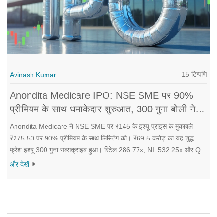
15 टिप्पणि
Avinash Kumar
Anondita Medicare IPO: NSE SME पर 90%
प्रीमियम के साथ धमाकेदार शुरुआत, 300 गुना बोली ने
बनाया नया बेंचमार्क
Anondita Medicare ने NSE SME पर ₹145 के इश्यू प्राइस के मुकाबले
₹275.50 पर 90% प्रीमियम के साथ लिस्टिंग की। ₹69.5 करोड़ का यह शुद्ध
फ्रेश इश्यू 300 गुना सब्सक्राइब हुआ। रिटेल 286.77x, NII 532.25x और QIB
61.4x रहे। कंपनी COBRA ब्रांड से जानी जाती है और 562 मिलियन वार्षिक
और देखें
क्षमता के साथ भारत व निर्यात बाजारों में मौजूद है। जुटाई रकम वर्किंग कैपिटल,
मशीनरी और अधिग्रहण पर लगेगी।