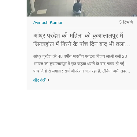
5 टिप्पणि
Avinash Kumar
आंध्र प्रदेश की महिला को कुआलालंपुर में
सिन्कहोल में गिरने के पांच दिन बाद भी तलाश
जारी
आंध्र प्रदेश की 48 वर्षीय भारतीय पर्यटक विजय लक्ष्मी गली 23
अगस्त को कुआलालंपुर में एक सड़क धंसने के बाद गायब हो गईं।
पांच दिनों से लगातार सर्च ऑपरेशन चल रहा है, लेकिन अभी तक
कोई सुराग नहीं मिला है। यह घटना Jalan Masjid India पर हुई,
और देखें
जहां पिछले साल एक मिट्टी धंसने की घटना के बाद सड़क की
मरम्मत की गई थी।