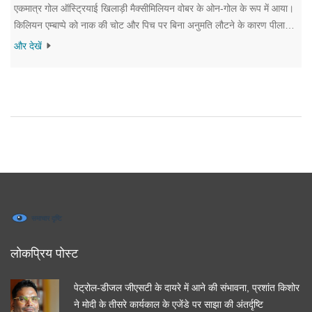
एकमात्र गोल ऑस्ट्रियाई खिलाड़ी मैक्सीमिलियन वोबर के ओन-गोल के रूप में आया।
किलियन एम्बाप्पे को नाक की चोट और पिच पर बिना अनुमति लौटने के कारण पीला
कार्ड मिला, जिससे उनका फ्यूचर सस्पेंशन खतरे में है। न’गोलो कांते को मैच का
और देखें
सर्वश्रेष्ठ खिलाड़ी चुना गया।
लोकप्रिय पोस्ट
पेट्रोल-डीजल जीएसटी के दायरे में आने की संभावना, प्रशांत किशोर
ने मोदी के तीसरे कार्यकाल के एजेंडे पर साझा की अंतर्दृष्टि