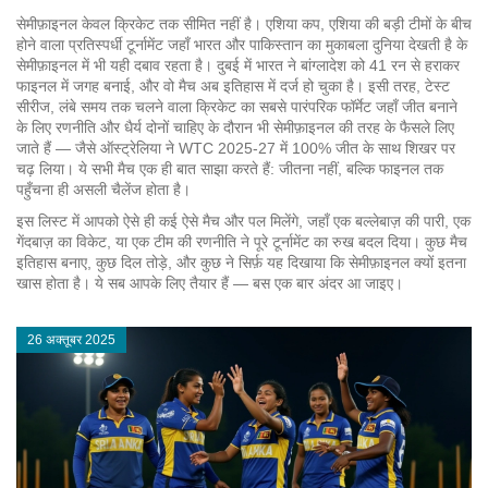
सेमीफ़ाइनल केवल क्रिकेट तक सीमित नहीं है।
एशिया कप
,
एशिया की बड़ी टीमों के बीच
होने वाला प्रतिस्पर्धी टूर्नामेंट जहाँ भारत और पाकिस्तान का मुकाबला दुनिया देखती है
के
सेमीफ़ाइनल में भी यही दबाव रहता है। दुबई में भारत ने बांग्लादेश को 41 रन से हराकर
फाइनल में जगह बनाई, और वो मैच अब इतिहास में दर्ज हो चुका है। इसी तरह,
टेस्ट
सीरीज
,
लंबे समय तक चलने वाला क्रिकेट का सबसे पारंपरिक फॉर्मेट जहाँ जीत बनाने
के लिए रणनीति और धैर्य दोनों चाहिए
के दौरान भी सेमीफ़ाइनल की तरह के फैसले लिए
जाते हैं — जैसे ऑस्ट्रेलिया ने WTC 2025-27 में 100% जीत के साथ शिखर पर
चढ़ लिया। ये सभी मैच एक ही बात साझा करते हैं: जीतना नहीं, बल्कि फाइनल तक
पहुँचना ही असली चैलेंज होता है।
इस लिस्ट में आपको ऐसे ही कई ऐसे मैच और पल मिलेंगे, जहाँ एक बल्लेबाज़ की पारी, एक
गेंदबाज़ का विकेट, या एक टीम की रणनीति ने पूरे टूर्नामेंट का रुख बदल दिया। कुछ मैच
इतिहास बनाए, कुछ दिल तोड़े, और कुछ ने सिर्फ़ यह दिखाया कि सेमीफ़ाइनल क्यों इतना
खास होता है। ये सब आपके लिए तैयार हैं — बस एक बार अंदर आ जाइए।
26 अक्तूबर 2025