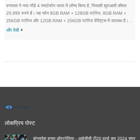
वनप्लस ने नया नॉर्ड 4 स्मार्टफोन भारत में लॉन्च किया है, जिसकी शुरुआती कीमत
29,999 रुपये है। यह फोन 8GB RAM + 128GB स्टोरेज, 8GB RAM +
256GB स्टोरेज और 12GB RAM + 256GB स्टोरेज वेरिएंट्स में उपलब्ध है।
इसमें 6.74-इंच का OLED डिस्प्ले, स्नैपड्रैगन 7+ Gen 3 प्रोसेसर, और 100W
और देखें
सुपरवूक फास्ट चार्जिंग जैसी विशेषताएं हैं। फोन में एंड्रॉइड 14 आउट ऑफ द बॉक्स
के साथ 4 साल के Android OS अपग्रेड्स और 6 साल के सिक्योरिटी पैच शामिल
हैं।
लोकप्रिय पोस्ट
बांग्लादेश बनाम ऑस्ट्रेलिया - आईसीसी टी20 वर्ल्ड कप 2024 सुपर