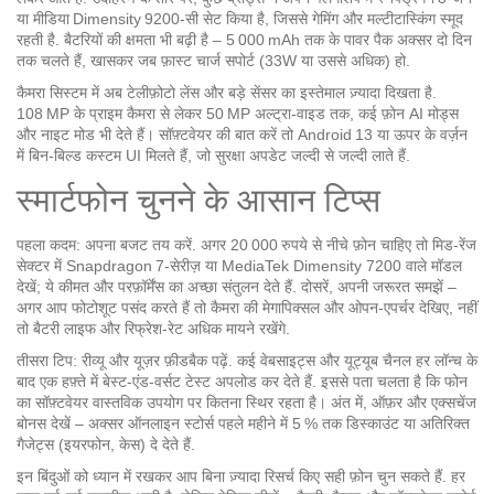
या मीडिया Dimensity 9200‑सी सेट किया है, जिससे गेमिंग और मल्टीटास्किंग स्मूद
रहती है. बैटरियों की क्षमता भी बढ़ी है – 5 000 mAh तक के पावर पैक अक्सर दो दिन
तक चलते हैं, खासकर जब फ़ास्ट चार्ज सपोर्ट (33W या उससे अधिक) हो.
कैमरा सिस्टम में अब टेलीफ़ोटो लेंस और बड़े सेंसर का इस्तेमाल ज़्यादा दिखता है.
108 MP के प्राइम कैमरा से लेकर 50 MP अल्ट्रा‑वाइड तक, कई फ़ोन AI मोड्स
और नाइट मोड भी देते हैं। सॉफ़्टवेयर की बात करें तो Android 13 या ऊपर के वर्ज़न
में बिन‑बिल्ड कस्टम UI मिलते हैं, जो सुरक्षा अपडेट जल्दी से जल्दी लाते हैं.
स्मार्टफोन चुनने के आसान टिप्स
पहला कदम: अपना बजट तय करें. अगर 20 000 रुपये से नीचे फ़ोन चाहिए तो मिड‑रेंज
सेक्टर में Snapdragon 7‑सेरीज़ या MediaTek Dimensity 7200 वाले मॉडल
देखें; ये कीमत और परफ़ॉर्मेंस का अच्छा संतुलन देते हैं. दोसरें, अपनी जरूरत समझें –
अगर आप फोटोशूट पसंद करते हैं तो कैमरा की मेगापिक्सल और ओपन‑एपर्चर देखिए, नहीं
तो बैटरी लाइफ और रिफ्रेश‑रेट अधिक मायने रखेंगे.
तीसरा टिप: रीव्यू और यूज़र फ़ीडबैक पढ़ें. कई वेबसाइट्स और यूट्यूब चैनल हर लॉन्च के
बाद एक हफ़्ते में बेस्ट‑एंड‑वर्सट टेस्ट अपलोड कर देते हैं. इससे पता चलता है कि फोन
का सॉफ़्टवेयर वास्तविक उपयोग पर कितना स्थिर रहता है। अंत में, ऑफ़र और एक्सचेंज
बोनस देखें – अक्सर ऑनलाइन स्टोर्स पहले महीने में 5 % तक डिस्काउंट या अतिरिक्त
गैजेट्स (इयरफोन, केस) दे देते हैं.
इन बिंदुओं को ध्यान में रखकर आप बिना ज़्यादा रिसर्च किए सही फ़ोन चुन सकते हैं. हर