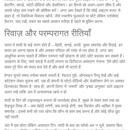
केटरिंग, कपड़े, फोटो‑वीडियो और डेकोरेशन। हर हिस्से को अलग-अलग सीमा दें और
उससे थोड़ा कम रखने की कोशिश करें। अगर आप देखते हैं कि कोई आइटम बजट से
बाहर है, तो वैकल्पिक विकल्प खोजें, जैसे स्थानीय फुलवाले या छोटे लेकिन भरोसेमंद
कैटरर. याद रखें, बचत का सबसे आसान तरीका है पहले से बुकिंग करना.
रिवाज़ और परम्परागत रीतियाँ
भारत में शादी के कई चरण होते हैं – मेहंदी, सगाई, हल्दी, मुख्य समारोह और विदाई. हर
कदम का अपना महत्व है और अक्सर परिवार की पसंद से तय होता है. अगर आप
आधुनिक बनना चाहते हैं लेकिन परम्परा नहीं छोड़ना तो छोटे‑छोटे बदलाव कर सकते हैं।
उदाहरण के लिए, सादे कपड़े में हल्दी लगाना या डिजिटल आमंत्रण भेजना. ऐसे छोटे‑छोटे
कदम पूरे दिन को सरल बना देते हैं और खर्च भी घटाते हैं.
वेण्डर चुनते समय भरोसा सबसे जरूरी है. रेफ़रल पूछें, ऑनलाइन रिव्यू देखें और कई
कोटेशन लेकर तुलना करें. एक ही कंपनी से फोटो‑वीडियो और डेकोरेशन लेने पर अक्सर
डिस्काउंट मिलता है. साथ ही, अपनी लिस्ट में ‘जरूरी’ और ‘इच्छा अनुसार’ वाले आइटम
अलग रखें ताकि अंत में अनावश्यक खर्च न हो.
शादी के दिन की टाइमलाइन बनाना भी फायदेमंद होता है. सुबह से लेकर शाम तक का
शेड्यूल लिख लें – कब मेहंदी लगेगी, कब सगाई होगी, कब रिहर्सल और आखिर में मुख्य
समारोह। इससे सभी को पता रहेगा कि कौन‑से काम कब करना है और कोई चीज़ छूट
नहीं पाएगी.
अंत में एक छोटा लेकिन असरदार टिप: शादी के बाद का फॉलो‑अप न भूलें. बकाया बिल,