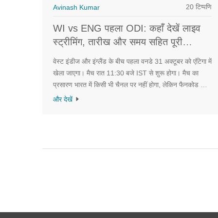
20 टिप्पणि
Avinash Kumar
WI vs ENG पहला ODI: कहाँ देखें लाइव
स्ट्रीमिंग, तारीख और समय सहित पूरी
जानकारी
वेस्ट इंडीज और इंग्लैंड के बीच पहला वनडे 31 अक्टूबर को एंटिगा में
खेला जाएगा। मैच रात 11:30 बजे IST से शुरू होगा। मैच का
प्रसारण भारत में किसी भी चैनल पर नहीं होगा, लेकिन फैनकोड के
माध्यम से ऑनलाइन देखा जा सकता है। इंग्लैंड की टीम पाकिस्तान
और देखें
और ऑस्ट्रेलिया के खिलाफ हार चुकी है, जबकि वेस्ट इंडीज
श्रीलंका के खिलाफ हार गई थी। दोनों टीमों का लक्ष्य इस सीरीज का
शानदार शुरुआत करना है।