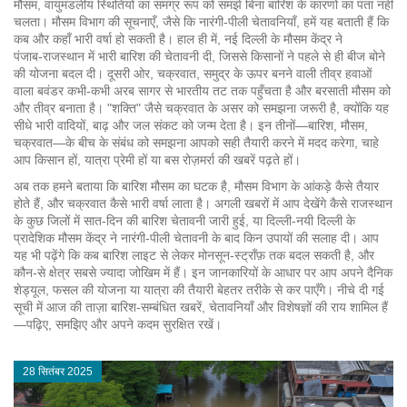
मौसम
,
वायुमंडलीय स्थितियों का समग्र रूप
को समझे बिना
बारिश
के कारणों का पता नहीं
चलता। मौसम विभाग की सूचनाएँ, जैसे कि नारंगी‑पीली चेतावनियाँ, हमें यह बताती हैं कि
कब और कहाँ भारी वर्षा हो सकती है। हाल ही में, नई दिल्ली के मौसम केंद्र ने
पंजाब‑राजस्थान में भारी बारिश की चेतावनी दी, जिससे किसानों ने पहले से ही बीज बोने
की योजना बदल दी। दूसरी ओर,
चक्रवात
,
समुद्र के ऊपर बनने वाली तीव्र हवाओं
वाला बवंडर
कभी‑कभी अरब सागर से भारतीय तट तक पहुँचता है और बरसाती मौसम को
और तीव्र बनाता है। "शक्ति" जैसे चक्रवात के असर को समझना जरूरी है, क्योंकि यह
सीधे भारी वादियों, बाढ़ और जल संकट को जन्म देता है। इन तीनों—बारिश, मौसम,
चक्रवात—के बीच के संबंध को समझना आपको सही तैयारी करने में मदद करेगा, चाहे
आप किसान हों, यात्रा प्रेमी हों या बस रोज़मर्रा की खबरें पढ़ते हों।
अब तक हमने बताया कि बारिश मौसम का घटक है, मौसम विभाग के आंकड़े कैसे तैयार
होते हैं, और चक्रवात कैसे भारी वर्षा लाता है। अगली खबरों में आप देखेंगे कैसे राजस्थान
के कुछ जिलों में सात‑दिन की बारिश चेतावनी जारी हुई, या दिल्ली‑नयी दिल्ली के
प्रादेशिक मौसम केंद्र ने नारंगी‑पीली चेतावनी के बाद किन उपायों की सलाह दी। आप
यह भी पढ़ेंगे कि कब बारिश लाइट से लेकर मोनसून‑स्ट्रॉंफ़ तक बदल सकती है, और
कौन‑से क्षेत्र सबसे ज्यादा जोखिम में हैं। इन जानकारियों के आधार पर आप अपने दैनिक
शेड्यूल, फसल की योजना या यात्रा की तैयारी बेहतर तरीके से कर पाएँगे। नीचे दी गई
सूची में आज की ताज़ा बारिश‑सम्बंधित खबरें, चेतावनियाँ और विशेषज्ञों की राय शामिल हैं
—पढ़िए, समझिए और अपने कदम सुरक्षित रखें।
28 सितंबर 2025