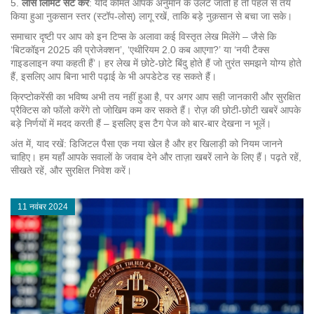
5.
लॉस लिमिट सेट करें
: यदि कीमत आपके अनुमान के उलट जाती है तो पहले से तय
किया हुआ नुकसान स्तर (स्टॉप‑लोस्) लागू रखें, ताकि बड़े नुक़सान से बचा जा सके।
समाचार दृष्टी पर आप को इन टिप्स के अलावा कई विस्तृत लेख मिलेंगे – जैसे कि
‘बिटकॉइन 2025 की प्रोजेक्शन’, ‘एथीरियम 2.0 कब आएगा?’ या ‘नयी टैक्स
गाइडलाइन क्या कहती हैं’। हर लेख में छोटे‑छोटे बिंदु होते हैं जो तुरंत समझने योग्य होते
हैं, इसलिए आप बिना भारी पढ़ाई के भी अपडेटेड रह सकते हैं।
क्रिप्टोकरेंसी का भविष्य अभी तय नहीं हुआ है, पर अगर आप सही जानकारी और सुरक्षित
प्रैक्टिस को फॉलो करेंगे तो जोखिम कम कर सकते हैं। रोज़ की छोटी‑छोटी खबरें आपके
बड़े निर्णयों में मदद करती हैं – इसलिए इस टैग पेज को बार‑बार देखना न भूलें।
अंत में, याद रखें: डिजिटल पैसा एक नया खेल है और हर खिलाड़ी को नियम जानने
चाहिए। हम यहाँ आपके सवालों के जवाब देने और ताज़ा खबरें लाने के लिए हैं। पढ़ते रहें,
सीखते रहें, और सुरक्षित निवेश करें।
11 नवंबर 2024