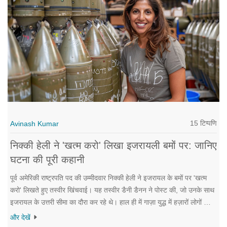
15 टिप्पणि
Avinash Kumar
निक्की हेली ने 'खत्म करो' लिखा इजरायली बमों पर: जानिए
घटना की पूरी कहानी
पूर्व अमेरिकी राष्ट्रपति पद की उम्मीदवार निक्की हेली ने इजरायल के बमों पर 'खत्म
करो' लिखते हुए तस्वीर खिंचवाई। यह तस्वीर डैनी डैनन ने पोस्ट की, जो उनके साथ
इजरायल के उत्तरी सीमा का दौरा कर रहे थे। हाल ही में गाज़ा युद्ध में हज़ारों लोगों की
मौत हुई है। हेली ने राष्ट्रपति चुनाव में ट्रम्प का समर्थन किया और उनकी राष्ट्रपति
और देखें
दौड़ 2028 में संभव है।