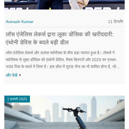
11 टिप्पणि
Avinash Kumar
लॉस एंजेलिस लेकर्स द्वारा लुका डोंसिक की खरीददारी:
एंथोनी डेविस के बदले बड़ी डील
लॉस एंजेलिस लेकर्स और डलास मावेरीक्स के बीच बड़ा व्यापार हुआ है। लेकर्स ने
मावेरीक्स से लुका डोंसिक को एंथोनी डेविस, मैक्स क्रिस्टी और 2029 का प्रथम-
राउंड पिक के बदले में लिया है। इस डील में यूटाह जैज का भी शामिल होना है, जो
जेलेन हुड-स्किफिनो और 2025 का दूसरा-राउंड पिक प्राप्त करेंगे। इस व्यापार ने
और देखें
एनबीए में हलचल मचा दी है क्योंकि दोनों खिलाड़ी अपनी टीमों के लिए अति महत्वपूर्ण
माने जाते हैं।
1 फ़रवरी 2025