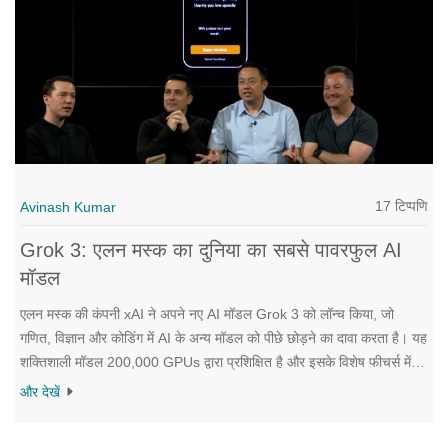
17 टिप्पणि
Avinash Kumar
Grok 3: एलन मस्क का दुनिया का सबसे पावरफुल AI
मॉडल
एलन मस्क की कंपनी xAI ने अपने नए AI मॉडल Grok 3 को लॉन्च किया, जो
गणित, विज्ञान और कोडिंग में AI के अन्य मॉडल को पीछे छोड़ने का दावा करता है। यह
शक्तिशाली मॉडल 200,000 GPUs द्वारा प्रशिक्षित है और इसके विशेष फीचर्स में
डीपसर्च और विविध मॉडल्स का पारिवारिक सेट शामिल है।
और देखें