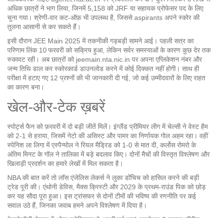
अधिक छात्रों ने भाग लिया, जिनमें 5,158 को JRF या सहायक प्रोफेसर पद के लिए
चुना गया। श्रेणी‑वार कट‑ऑफ़ भी उपलब्ध है, जिससे aspirants अपने स्कोर की
तुलना आसानी से कर सकते हैं।
इसी दौरान JEE Main 2025 में तकनीकी गड़बड़ी सामने आई। पहली सत्र का
परिणाम लिंक 10 फरवरी को सक्रिय हुआ, लेकिन सर्वर समस्याओं के कारण कुछ देर तक
रुकावट रही। अब छात्रों को
jeemain.nta.nic.in
पर अपना एप्लिकेशन नंबर और
जन्म तिथि डाल कर स्कोरकार्ड डाउनलोड करने में कोई दिक्कत नहीं होगी। साथ ही
परीक्षा में हटाए गए 12 प्रश्नों की भी जानकारी दी गई, जो कई उम्मीदवारों के लिए राहत
का कारण बना।
खेल‑और‑टेक ख़बरें
स्पोर्ट्स फैन को फ़रवरी में दो बड़ी जीतें मिलें। इंग्लैंड प्रीमियर लीग में चेल्सी ने वेस्ट हैम
को 2-1 से हराया, जिसमें नेटो की असिस्ट और पामर का निर्णायक गोल अहम रहा। वहीं
स्पेनिश ला लिगा में एस्पैन्योल ने रियल मैड्रिड को 1-0 से मात दी, कर्लोस रोमरो के
अंतिम मिनट के गॉल ने तालिका में बड़े बदलाव किए। दोनों मैचों की विस्तृत विश्लेषण और
खिलाड़ी प्रदर्शन का हमारे लेखों में मिल सकता है।
NBA की बात करें तो लॉस एंजेलिस लेकर्स ने लुका डोंचिच को हासिल करने की बड़ी
ट्रेड पूरी की। एंथोनी डेविस, मैक्स क्रिस्टी और 2029 के प्रथम‑राउंड पिक को छोड़
कर यह सौदा पूरा हुआ। इस ट्रांसफर से दोनों टीमों की भविष्य की रणनीति पर कई
सवाल उठे हैं, जिनका जवाब हमने अपने विश्लेषण में दिया है।