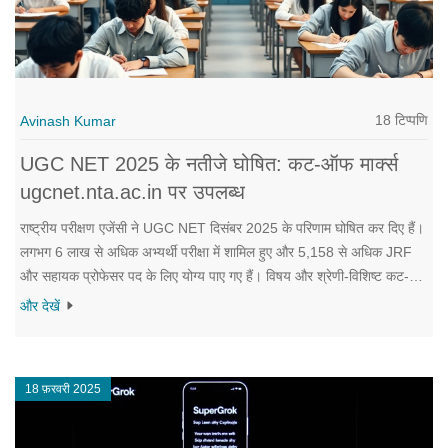
18 टिप्पणि
Avinash Kumar
UGC NET 2025 के नतीजे घोषित: कट-ऑफ मार्क्स
ugcnet.nta.ac.in पर उपलब्ध
राष्ट्रीय परीक्षण एजेंसी ने UGC NET दिसंबर 2025 के परिणाम घोषित कर दिए हैं।
लगभग 6 लाख से अधिक अभ्यर्थी परीक्षा में शामिल हुए और 5,158 से अधिक JRF
और सहायक प्रोफेसर पद के लिए योग्य पाए गए हैं। विषय और श्रेणी-विशिष्ट कट-
ऑफ प्रतिस्पर्धा स्तर को दर्शाते हैं।
और देखें
18 फ़रवरी 2025