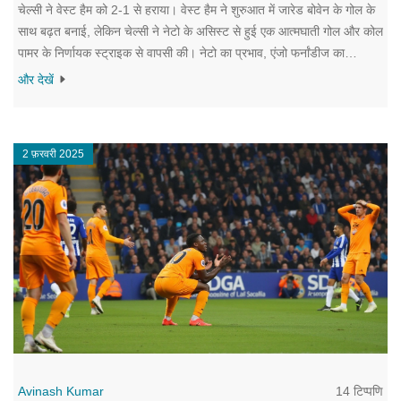
चेल्सी ने वेस्ट हैम को 2-1 से हराया। वेस्ट हैम ने शुरुआत में जारेड बोवेन के गोल के
साथ बढ़त बनाई, लेकिन चेल्सी ने नेटो के असिस्ट से हुई एक आत्मघाती गोल और कोल
पामर के निर्णायक स्ट्राइक से वापसी की। नेटो का प्रभाव, एंजो फर्नांडीज का
मिडफील्ड पर नियंत्रण, और पामर का संघर्ष प्रमुख रहे। ये जीत चेल्सी की आक्रामक
और देखें
गहराई दिखाती है, जबकि कुछ रक्षात्मक कमजोरियां भी उभरीं।
2 फ़रवरी 2025
14 टिप्पणि
Avinash Kumar