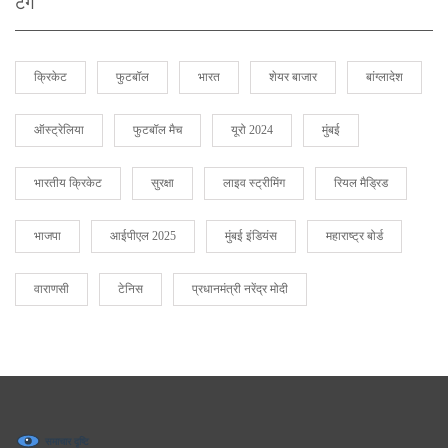
टैग
क्रिकेट
फुटबॉल
भारत
शेयर बाजार
बांग्लादेश
ऑस्ट्रेलिया
फुटबॉल मैच
यूरो 2024
मुंबई
भारतीय क्रिकेट
सुरक्षा
लाइव स्ट्रीमिंग
रियल मैड्रिड
भाजपा
आईपीएल 2025
मुंबई इंडियंस
महाराष्ट्र बोर्ड
वाराणसी
टेनिस
प्रधानमंत्री नरेंद्र मोदी