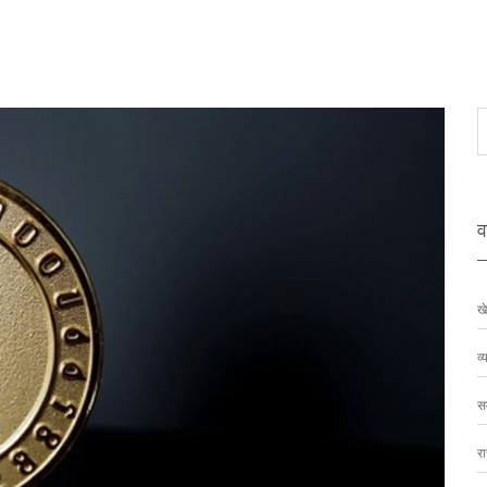
वर
ख
व्
स
र