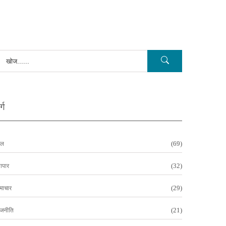
्ग
(69)
ेल
(32)
यापार
(29)
माचार
(21)
ाजनीति