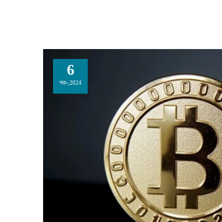
6
नव॰,2024