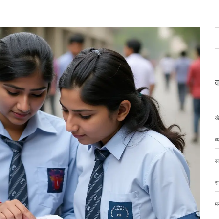
वर
ख
व्
स
र
म