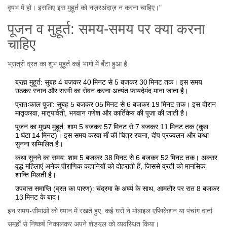
वृषभ में हो। इसलिए इस मुहूर्त को नज़रअंदाज़ न करना चाहिए।"
पूजन व मुहूर्त: समय‑समय पर क्या करना
चाहिए
भ्रात्री व्रत का शुभ मुहूर्त कई भागों में बँटा हुआ है:
ब्रह्म मुहूर्त: सुबह 4 बजकर 40 मिनट से 5 बजकर 30 मिनट तक। इस समय
उठकर स्नान और सरगी का सेवन करना अत्यंत फायदेमंद माना जाता है।
प्रातःकाल पूजा: सुबह 5 बजकर 05 मिनट से 6 बजकर 19 मिनट तक। इस दौरान
मातृकरवा, मातृपार्वती, भगवान गणेश और कार्तिकेय की पूजा की जाती है।
पूजन का मुख्य मुहूर्त: शाम 5 बजकर 57 मिनट से 7 बजकर 11 मिनट तक (कुल
1 घंटा 14 मिनट)। इस समय करवा माँ की चित्र रचना, दीप प्रज्वलन और कथा
सुनना सम्मिलित है।
कथा सुनने का समय: शाम 5 बजकर 38 मिनट से 6 बजकर 52 मिनट तक। अक्सर
वृद्ध महिलाएं अनेक पौराणिक कहानियों को दोहराती हैं, जिससे व्रती को मानसिक
शान्ति मिलती है।
उपवास समाप्ति (व्रत का पारण): चंद्रमा के अर्घ्य के साथ, आमतौर पर रात 8 बजकर
13 मिनट के बाद।
इन समय‑सीमाओं को ध्यान में रखते हुए, कई घरों ने मोबाइल एप्लिकेशन या पंचांग वार्ता
समूहों से निष्कर्ष निकालकर अपने शेड्यूल को व्यवस्थित किया।