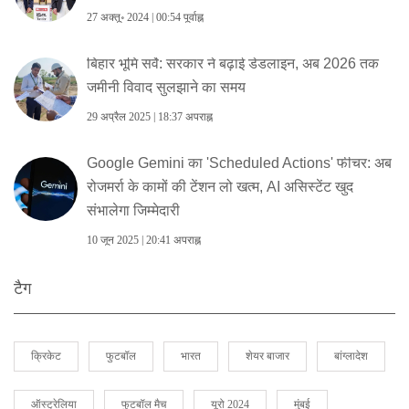
27 अक्तू॰ 2024 | 00:54 पूर्वाह्न
बिहार भूमि सर्वे: सरकार ने बढ़ाई डेडलाइन, अब 2026 तक
ज‍मीनी विवाद सुलझाने का समय
29 अप्रैल 2025 | 18:37 अपराह्न
Google Gemini का 'Scheduled Actions' फीचर: अब
रोजमर्रा के कामों की टेंशन लो खत्म, AI असिस्टेंट खुद
संभालेगा जिम्मेदारी
10 जून 2025 | 20:41 अपराह्न
टैग
क्रिकेट
फुटबॉल
भारत
शेयर बाजार
बांग्लादेश
ऑस्ट्रेलिया
फुटबॉल मैच
यूरो 2024
मुंबई