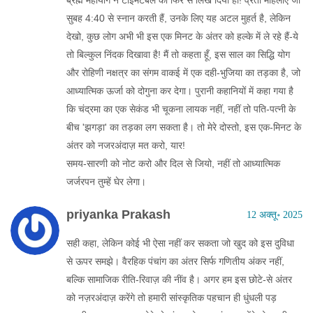
ब्रह्म महायोग ने टाइमटेबल को फिर से लिख दिया हो! व्रती महिलाएं जो
सुबह 4:40 से स्नान करती हैं, उनके लिए यह अटल मुहर्त है, लेकिन
देखो, कुछ लोग अभी भी इस एक मिनट के अंतर को हल्के में ले रहे हैं-ये
तो बिल्कुल निंदक दिखावा है! मैं तो कहता हूँ, इस साल का सिद्धि योग
और रोहिणी नक्षत्र का संगम वाकई में एक दही-भुजिया का तड़का है, जो
आध्यात्मिक ऊर्जा को दोगुना कर देगा। पुरानी कहानियों में कहा गया है
कि चंद्रमा का एक सेकंड भी चूकना लायक नहीं, नहीं तो पति‑पत्नी के
बीच 'झगड़ा' का तड़का लग सकता है। तो मेरे दोस्तो, इस एक‑मिनट के
अंतर को नजरअंदाज़ मत करो, यार!
समय‑सारणी को नोट करो और दिल से जियो, नहीं तो आध्यात्मिक
जर्जरपन तुम्हें घेर लेगा।
priyanka Prakash
12 अक्तू॰ 2025
सही कहा, लेकिन कोई भी ऐसा नहीं कर सकता जो खुद को इस दुविधा
से ऊपर समझे। वैरहिक पंचांग का अंतर सिर्फ गणितीय अंकर नहीं,
बल्कि सामाजिक रीति‑रिवाज़ की नींव है। अगर हम इस छोटे‑से अंतर
को नज़रअंदाज़ करेंगे तो हमारी सांस्कृतिक पहचान ही धुंधली पड़