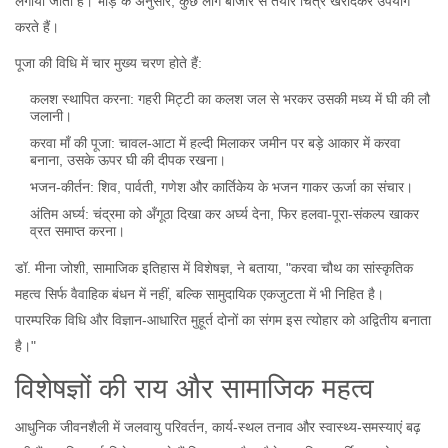
लगाया जाता है। भीड़ के अनुसार, कुछ लोग बाजार से तैयार चित्र खरीदकर उपयोग
करते हैं।
पूजा की विधि में चार मुख्य चरण होते हैं:
कलश स्थापित करना: गहरी मिट्टी का कलश जल से भरकर उसकी मध्य में घी की लौ
जलानी।
करवा माँ की पूजा: चावल‑आटा में हल्दी मिलाकर जमीन पर बड़े आकार में करवा
बनाना, उसके ऊपर घी की दीपक रखना।
भजन‑कीर्तन: शिव, पार्वती, गणेश और कार्तिकेय के भजन गाकर ऊर्जा का संचार।
अंतिम अर्घ्य: चंद्रमा को अँगूठा दिखा कर अर्घ्य देना, फिर हलवा‑पूरा‑संकल्प खाकर
व्रत समाप्त करना।
डॉ. मीना जोशी
, सामाजिक इतिहास में विशेषज्ञ, ने बताया, "करवा चौथ का सांस्कृतिक
महत्व सिर्फ वैवाहिक बंधन में नहीं, बल्कि सामुदायिक एकजुटता में भी निहित है।
पारम्परिक विधि और विज्ञान-आधारित मुहूर्त दोनों का संगम इस त्योहार को अद्वितीय बनाता
है।"
विशेषज्ञों की राय और सामाजिक महत्व
आधुनिक जीवनशैली में जलवायु परिवर्तन, कार्य‑स्थल तनाव और स्वास्थ्य‑समस्याएं बढ़