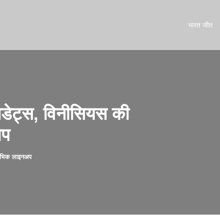
भारत जीत
डेट्स, विनीसियस की
अप
रंभिक लाइनअप