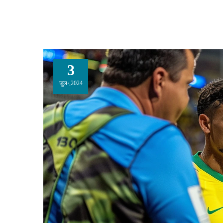
3
जुल॰,2024