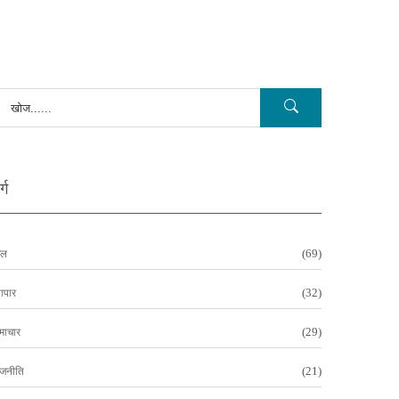
्ग
(69)
ेल
(32)
यापार
(29)
माचार
(21)
ाजनीति