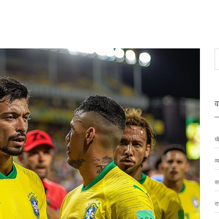
वर
ख
व्
स
र