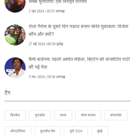
समक्ष चुनौतियां: एक विस्तृत परिचय
2 जून 2024 | 18:55 अपराह्न
रोलां गैरोस के दूसरे दिन नडाल बनाम ज्वेरेव मुकाबला: विजेता
कौन और क्यों?
27 मई 2024 | 00:50 पूर्वाह्न
कैमी बाडेनच: पहली अश्वेत महिला, ब्रिटेन की कंजर्वेटिव पार्टी
की नई नेता
3 नव॰ 2024 | 18:56 अपराह्न
टैग
क्रिकेट
फुटबॉल
भारत
शेयर बाजार
बांग्लादेश
ऑस्ट्रेलिया
फुटबॉल मैच
यूरो 2024
मुंबई