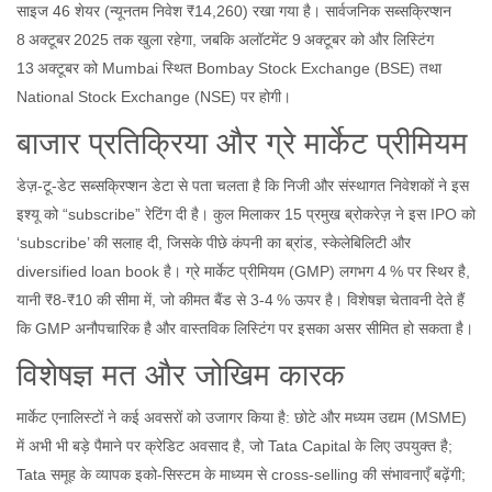
साइज 46 शेयर (न्यूनतम निवेश ₹14,260) रखा गया है। सार्वजनिक सब्सक्रिप्शन
8 अक्टूबर 2025 तक खुला रहेगा, जबकि अलॉटमेंट 9 अक्टूबर को और लिस्टिंग
13 अक्टूबर को
Mumbai
स्थित
Bombay Stock Exchange (BSE)
तथा
National Stock Exchange (NSE)
पर होगी।
बाजार प्रतिक्रिया और ग्रे मार्केट प्रीमियम
डेज़‑टू‑डेट सब्सक्रिप्शन डेटा से पता चलता है कि निजी और संस्थागत निवेशकों ने इस
इश्यू को “subscribe” रेटिंग दी है। कुल मिलाकर 15 प्रमुख ब्रोकरेज़ ने इस IPO को
‘subscribe’ की सलाह दी, जिसके पीछे कंपनी का ब्रांड, स्केलेबिलिटी और
diversified loan book है। ग्रे मार्केट प्रीमियम (GMP) लगभग 4 % पर स्थिर है,
यानी ₹8‑₹10 की सीमा में, जो कीमत बैंड से 3‑4 % ऊपर है। विशेषज्ञ चेतावनी देते हैं
कि GMP अनौपचारिक है और वास्तविक लिस्टिंग पर इसका असर सीमित हो सकता है।
विशेषज्ञ मत और जोखिम कारक
मार्केट एनालिस्टों ने कई अवसरों को उजागर किया है: छोटे और मध्यम उद्यम (MSME)
में अभी भी बड़े पैमाने पर क्रेडिट अवसाद है, जो Tata Capital के लिए उपयुक्त है;
Tata समूह के व्यापक इको‑सिस्टम के माध्यम से cross‑selling की संभावनाएँ बढ़ेंगी;