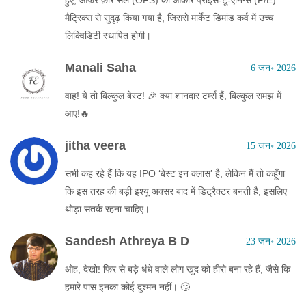
हुए, ओफ़र फ़ॉर सेल (OFS) का आकार प्राइस-टू-एर्निंग्स (P/E)
मैट्रिक्स से सुदृढ़ किया गया है, जिससे मार्केट डिमांड कर्व में उच्च
लिक्विडिटी स्थापित होगी।
Manali Saha
6 जन॰ 2026
वाह! ये तो बिल्कुल बेस्ट! 🎉 क्या शानदार टर्म्स हैं, बिल्कुल समझ में
आए!🔥
jitha veera
15 जन॰ 2026
सभी कह रहे हैं कि यह IPO ‘बेस्ट इन क्लास’ है, लेकिन मैं तो कहूँगा
कि इस तरह की बड़ी इश्यू अक्सर बाद में डिट्रैक्टर बनती है, इसलिए
थोड़ा सतर्क रहना चाहिए।
Sandesh Athreya B D
23 जन॰ 2026
ओह, देखो! फिर से बड़े धंधे वाले लोग खुद को हीरो बना रहे हैं, जैसे कि
हमारे पास इनका कोई दुश्मन नहीं। 🙄