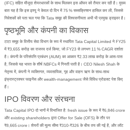
(IFC)
सहित मौजूदा शेयरधारकों के साथ मिलकर इस ऑफर को तैयार कर रही है। मुख्य
बात यह है कि इस इश्यू ने केवल दो दिन में 75 % सब्सक्रिप्शन हासिल कर ली, जिससे
निवेशकों को पता चल गया कि Tata समूह की विश्वसनीयता अभी भी प्रमुख ड्राइवर है।
पृष्ठभूमि और कंपनी का विकास
टाटा समूह के वित्तीय सेवा विभाग के रूप में स्थापित
Tata Capital Limited
ने FY25
में ₹3,655 करोड़ का राजस्व दर्ज किया, जो FY23 से लगभग 11 % CAGR दर्शाता
है। कंपनी के परिसंपत्ति प्रबंधन (AUM) का आकार ₹2.33 लाख करोड़ के आस‑पास
है, जिससे यह भारत के शीर्ष NBFCs में गिनती पाती है। CEO
Nilesh Shah
के
नेतृत्त्व में, कंपनी ने व्यक्तिगत, व्यवसायिक, गृह और वाहन ऋण के साथ‑साथ
इंफ्रास्ट्रक्चर फाइनेंस और wealth‑management जैसे विविध प्रोडक्ट पेश किए
हैं।
IPO विवरण और संरचना
Tata Capital IPO
दो भागों में विभाजित है: fresh issue के रूप में ₹6,846 crore
और existing shareholders द्वारा Offer for Sale (OFS) के तौर पर
₹8,665 crore। शेयरों की मूल्य सीमा ₹310‑₹326 के बीच तय की गई है, और लॉट