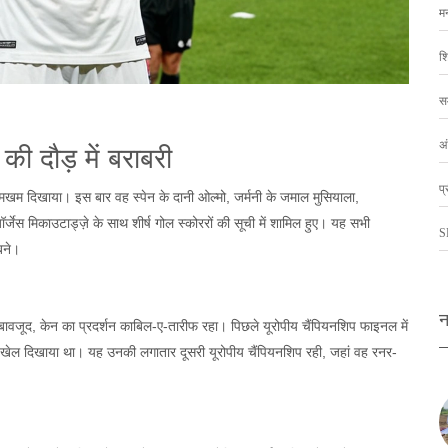
म
शि
स
अं
की दौड़ में बराबरी
प्
ा दमखम दिखाया। इस बार वह स्पेन के दानी ओल्मो, जर्मनी के जमाल मुसियाला,
र्जेस मिकाउटाड्ज़े के साथ शीर्ष गोल स्कोररों की सूची में शामिल हुए। यह सभी
S
बने।
न
े बावजूद, केन का प्रदर्शन काबिल-ए-तारीफ रहा। पिछले यूरोपीय चैंपियनशिप फाइनल में
ार खेल दिखाया था। यह उनकी लगातार दूसरी यूरोपीय चैंपियनशिप रही, जहां वह रनर-