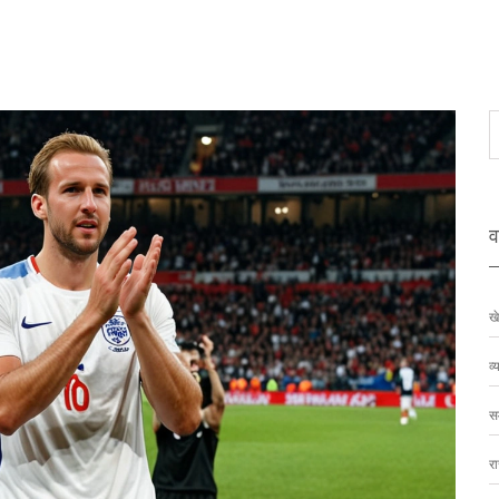
वर
ख
व्
स
र