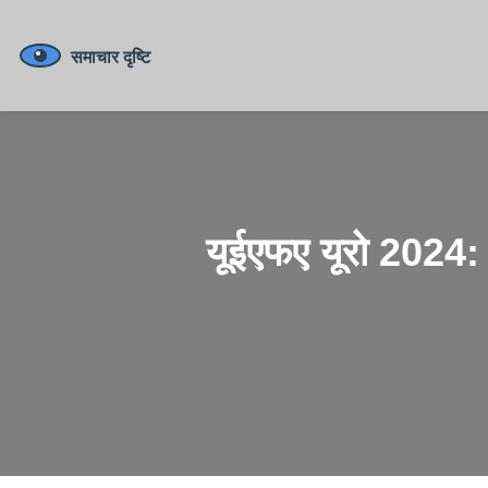
यूईएफए यूरो 2024: ह