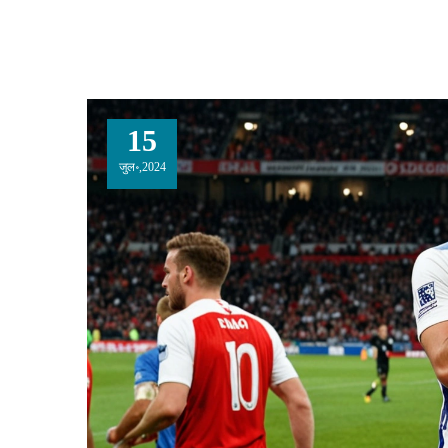
15
जुल॰,2024