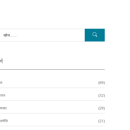
्ग
(69)
ेल
(32)
यापार
(29)
माचार
(21)
ाजनीति