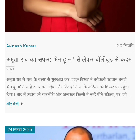
20 टिप्पणि
Avinash Kumar
अमृता राव का सफर: ‘मेन हू ना’ से लेकर बॉलीवुड से कदम
तक
अमृता राव ने ‘अब के बरस’ से शुरुआत कर ‘इश्क़ विश्क’ में ब्रीफ़ली पहचान बनाई,
‘मेन हू ना’ ने उन्हें स्टार बना दिया और ‘विवाह’ ने उनके करियर को शिखर पर पहुंचा
दिया। बाद में उद्योग की राजनीति और असफल फिल्मों ने उन्हें पीछे धकेला, पर ‘जॉली
एलएलबी’ से फिर से बॉक्स‑ऑफिस पर लौटी। अब वह टेलीविजन और सहायक
और देखें
भूमिकाओं में सक्रिय हैं, जबकि कई युवियों के लिए प्रेरणा बनी हुई हैं।
24 सितंबर 2025