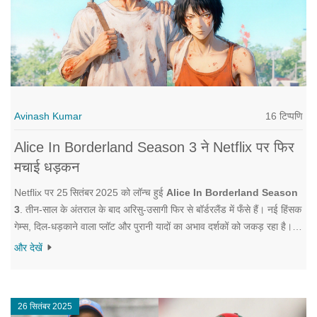
16 टिप्पणि
Avinash Kumar
Alice In Borderland Season 3 ने Netflix पर फिर
मचाई धड़कन
Netflix पर 25 सितंबर 2025 को लॉन्च हुई
Alice In Borderland Season
3
. तीन‑साल के अंतराल के बाद अरिसु‑उसागी फिर से बॉर्डरलैंड में फँसे हैं। नई हिंसक
गेम्स, दिल‑धड़काने वाला प्लॉट और पुरानी यादों का अभाव दर्शकों को जकड़ रहा है।
सभी छह एपिसोड एक साथ उपलब्ध हैं, जिससे बिंज‑वॉचिंग आसान हुई है।
और देखें
26 सितंबर 2025