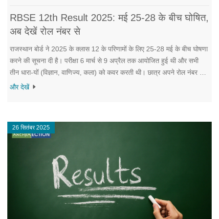
RBSE 12th Result 2025: मई 25‑28 के बीच घोषित,
अब देखें रोल नंबर से
राजस्थान बोर्ड ने 2025 के क्लास 12 के परिणामों के लिए 25‑28 मई के बीच घोषणा
करने की सूचना दी है। परीक्षा 6 मार्च से 9 अप्रैल तक आयोजित हुई थी और सभी
तीन धारा‑यों (विज्ञान, वाणिज्य, कला) को कवर करती थी। छात्र अपने रोल नंबर से
राजेड़ू बोर्ड या राजरेज़ल्ट वेबसाइट पर परिणाम देख सकेंगे। पास होने के लिए प्रत्येक
और देखें
विषय में 33% न्यूनतम अंक आवश्यक हैं। असफल छात्रों के लिये अगस्त में पुनः
परीक्षा और सितम्बर में परिणाम घोषित किए जाएंगे।
26 सितंबर 2025