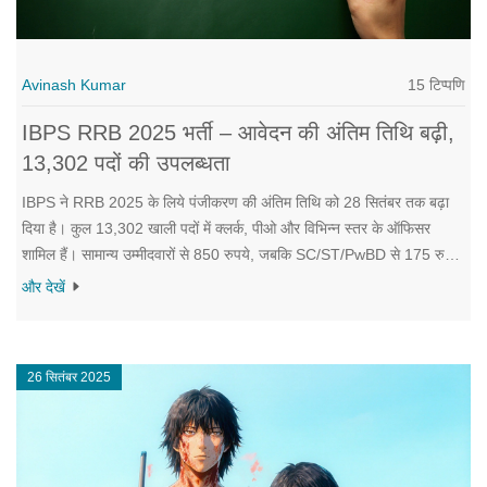
15 टिप्पणि
Avinash Kumar
IBPS RRB 2025 भर्ती – आवेदन की अंतिम तिथि बढ़ी,
13,302 पदों की उपलब्धता
IBPS ने RRB 2025 के लिये पंजीकरण की अंतिम तिथि को 28 सितंबर तक बढ़ा
दिया है। कुल 13,302 खाली पदों में क्लर्क, पीओ और विभिन्न स्तर के ऑफिसर
शामिल हैं। सामान्य उम्मीदवारों से 850 रुपये, जबकि SC/ST/PwBD से 175 रुपये
फीस ली जाएगी। आवेदन प्रक्रिया 1 सितंबर से शुरू, अब समय बचे तो जल्दी करें।
और देखें
26 सितंबर 2025