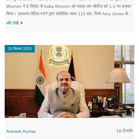
Women ने 8 विकेट से India Women को पछाड़ कर सीरीज को 1‑1 पर बराबर
किया। डकवर्थ‑लेविस‑स्टर्न द्वारा संशोधित लक्ष्य 115 रहा, जिसे Amy Jones के
unbeaten 46 ने हासिल किया। दोनों टीमें मौसम के लीले में लचीलापन दिखाने में
और देखें
सफल रही।
26 सितंबर 2025
18 टिप्पणि
Avinash Kumar