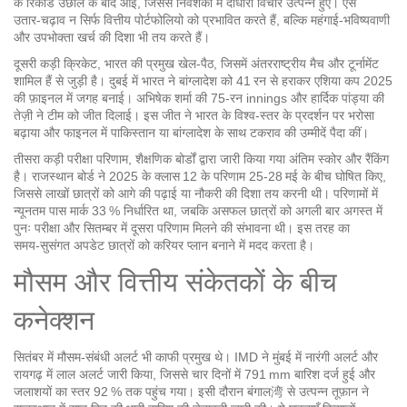
के रिकॉर्ड उछाल के बाद आई, जिससे निवेशकों में दोधारा विचार उत्पन्न हुए। ऐसे
उतार‑चढ़ाव न सिर्फ वित्तीय पोर्टफोलियो को प्रभावित करते हैं, बल्कि महंगाई‑भविष्यवाणी
और उपभोक्ता खर्च की दिशा भी तय करते हैं।
दूसरी कड़ी
क्रिकेट
,
भारत की प्रमुख खेल‑पैठ, जिसमें अंतरराष्ट्रीय मैच और टूर्नामेंट
शामिल हैं
से जुड़ी है। दुबई में भारत ने बांग्लादेश को 41 रन से हराकर एशिया कप 2025
की फ़ाइनल में जगह बनाई। अभिषेक शर्मा की 75‑रन innings और हार्दिक पांड्या की
तेज़ी ने टीम को जीत दिलाई। इस जीत ने भारत के विश्व‑स्तर के प्रदर्शन पर भरोसा
बढ़ाया और फाइनल में पाकिस्तान या बांग्लादेश के साथ टकराव की उम्मीदें पैदा कीं।
तीसरा कड़ी
परीक्षा परिणाम
,
शैक्षणिक बोर्डों द्वारा जारी किया गया अंतिम स्कोर और रैंकिंग
है। राजस्थान बोर्ड ने 2025 के क्लास 12 के परिणाम 25‑28 मई के बीच घोषित किए,
जिससे लाखों छात्रों को आगे की पढ़ाई या नौकरी की दिशा तय करनी थी। परिणामों में
न्यूनतम पास मार्क 33 % निर्धारित था, जबकि असफल छात्रों को अगली बार अगस्त में
पुनः परीक्षा और सितम्बर में दूसरा परिणाम मिलने की संभावना थी। इस तरह का
समय‑सुसंगत अपडेट छात्रों को करियर प्लान बनाने में मदद करता है।
मौसम और वित्तीय संकेतकों के बीच
कनेक्शन
सितंबर में मौसम‑संबंधी अलर्ट भी काफी प्रमुख थे। IMD ने मुंबई में नारंगी अलर्ट और
रायगढ़ में लाल अलर्ट जारी किया, जिससे चार दिनों में 791 mm बारिश दर्ज हुई और
जलाशयों का स्तर 92 % तक पहुंच गया। इसी दौरान बंगाल湾 से उत्पन्न तूफ़ान ने